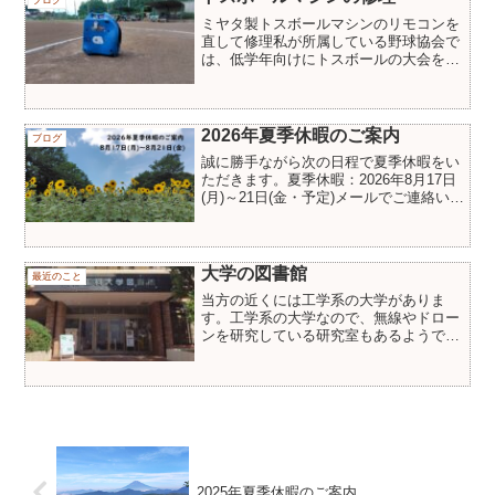
ミヤタ製トスボールマシンのリモコンを
直して修理私が所属している野球協会で
は、低学年向けにトスボールの大会を毎
年行っています。数年前からリモコンが
不調で、タイミングよくボールを出すこ
とができませんでした。リモコンを分解
してみると、かなり苦労し...
2026年夏季休暇のご案内
ブログ
誠に勝手ながら次の日程で夏季休暇をい
ただきます。夏季休暇：2026年8月17日
(月)～21日(金・予定)メールでご連絡いた
だければ、休暇明けにご連絡いたしま
す。以上で左右余白付きの投稿が複製で
きました。
大学の図書館
最近のこと
当方の近くには工学系の大学がありま
す。工学系の大学なので、無線やドロー
ンを研究している研究室もあるようで
す。大学には図書館が付設されていて、
電気や電子関係の書籍がたくさんあっ
て、蔵書はネットで検索できます。市民
利用登録をしておけば無料で利用...
2025年夏季休暇のご案内