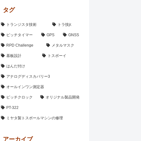
タグ
トランジスタ技術
トラ技jr.
ピッチタイマー
GPS
GNSS
RPD Challenge
メタルマスク
基板設計
トスボーイ
はんだ付け
アナログディスカバリー3
オールインワン測定器
ピッチクロック
オリジナル製品開発
PT-322
ミヤタ製トスボールマシンの修理
アーカイブ